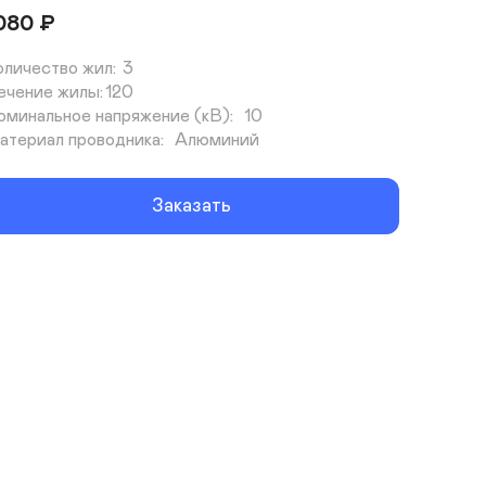
080
₽
личество жил:	3

чение жилы:	120

минальное напряжение (кВ):	10

Материал проводника:	Алюминий
Заказать