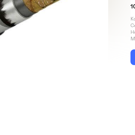
1
Ко
Се
Но