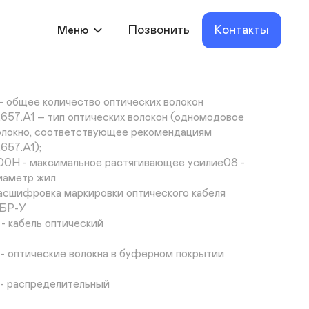
 - распределительный

- универсальный

Позвонить
Контакты
Меню
г(A) - не распространяет горение при групповой 
рокладке по категории А

F - не выделяет коррозионно-активных 
азообразных продуктов при горении и тлении

 - общее количество оптических волокон

.657.А1 – тип оптических волокон (одномодовое 
олокно, соответствующее рекомендациям 
657.А1);

00Н - максимальное растягивающее усилие08 - 
иаметр жил

асшифровка маркировки оптического кабеля 
БР-У

 - кабель оптический

 - оптические волокна в буферном покрытии

 - распределительный
