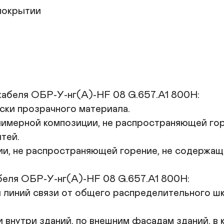
покрытии

кабеля ОБР-У-нг(A)-HF 08 G.657.A1 800Н:

ски прозрачного материала.

имерной композиции, не распространяющей горе
ей.

и, не распространяющей горение, не содержаще
беля ОБР-У-нг(A)-HF 08 G.657.A1 800Н:

линий связи от общего распределительного шка
внутри зданий, по внешним фасадам зданий, в ка