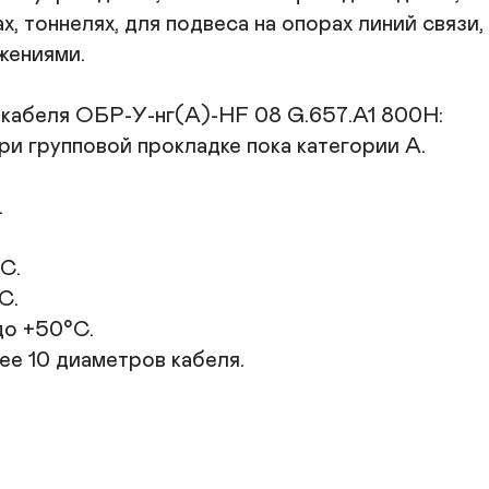
х, тоннелях, для подвеса на опорах линий связи,
ениями.

кабеля ОБР-У-нг(A)-HF 08 G.657.A1 800Н:

и групповой прокладке пока категории А.



.

.

о +50°С.

ее 10 диаметров кабеля.