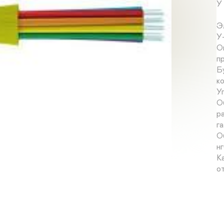
У
Э
У
О
п
Б
к
У
О
р
г
О
н
К
о
эт
К
з