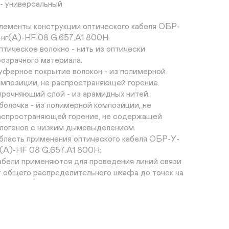
 - универсальный

лементы конструкции оптического кабеля ОБР-
-нг(A)-HF 08 G.657.A1 800Н:

птическое волокно - нить из оптически 
розрачного материала.

уферное покрытие волокон - из полимерной 
омпозиции, не распространяющей горение.

прочняющий слой - из арамидных нитей.

болочка - из полимерной композиции, не 
аспространяющей горение, не содержащей 
алогенов с низким дымовыделением.

бласть применения оптического кабеля ОБР-У-
г(A)-HF 08 G.657.A1 800Н:

абели применяются для проведения линий связи 
т общего распределительного шкафа до точек на 
ажах.

абели предназначены для прокладки внутри 
даний, по внешним фасадам зданий, в кабельных 