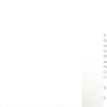
Р
У
н
п
H
г
8
G
в
G.
8
д
Р
О
О
Б
Р