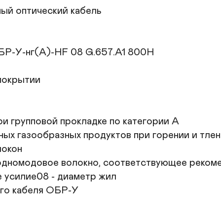
ло
й оптический кабель

тр
л
о
Р-У-нг(A)-HF 08 G.657.A1 800Н

Т
У
К
покрытии

п
К
Р
Р
ри групповой прокладке по категории А

Р
ных газообразных продуктов при горении и тлен
Т
окон

Т
(одномодовое волокно, соответствующее рекомен
М
д
 усилие08 - диаметр жил

го кабеля ОБР-У
