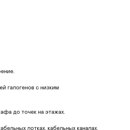
ние.

й галогенов с низким 
фа до точек на этажах.

бельных лотках, кабельных каналах, 