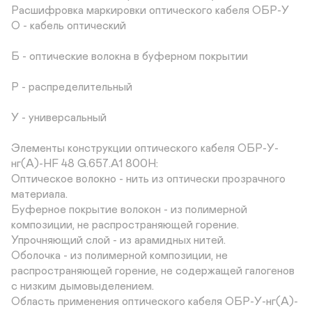
Расшифровка маркировки оптического кабеля ОБР-У

О - кабель оптический

Б - оптические волокна в буферном покрытии

Р - распределительный

У - универсальный

Элементы конструкции оптического кабеля ОБР-У-
нг(A)-HF 48 G.657.A1 800Н:

Оптическое волокно - нить из оптически прозрачного 
материала.

Буферное покрытие волокон - из полимерной 
композиции, не распространяющей горение.

Упрочняющий слой - из арамидных нитей.

Оболочка - из полимерной композиции, не 
распространяющей горение, не содержащей галогенов 
с низким дымовыделением.

Область применения оптического кабеля ОБР-У-нг(A)-