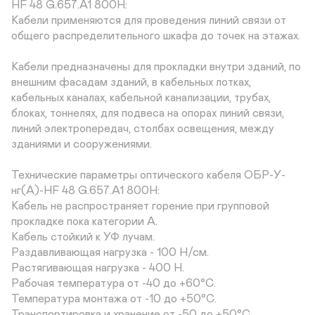
HF 48 G.657.A1 800Н:

Кабели применяются для проведения линий связи от 
общего распределительного шкафа до точек на этажах.

Кабели предназначены для прокладки внутри зданий, по 
внешним фасадам зданий, в кабельных лотках, 
кабельных каналах, кабельной канализации, трубах, 
блоках, тоннелях, для подвеса на опорах линий связи, 
линий электропередач, столбах освещения, между 
зданиями и сооружениями.

Технические параметры оптического кабеля ОБР-У-
нг(A)-HF 48 G.657.A1 800Н:

Кабель не распространяет горение при групповой 
прокладке пока категории А.

Кабель стойкий к УФ лучам.

Раздавливающая нагрузка - 100 Н/см.

Растягивающая нагрузка - 400 Н.

Рабочая температура от -40 до +60°С.

Температура монтажа от -10 до +50°С.

Транспортировка и хранение от -50 до +50°С.
