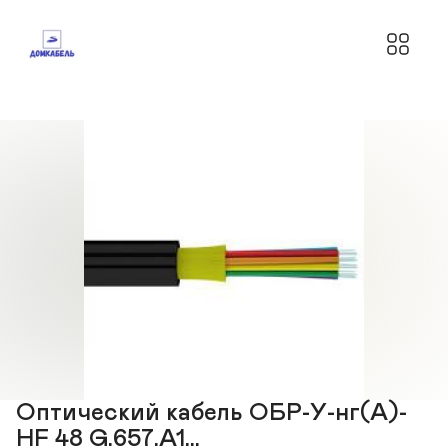
Оптический кабель ОБР-У-нг(A)-
HF 48 G.657.A1...