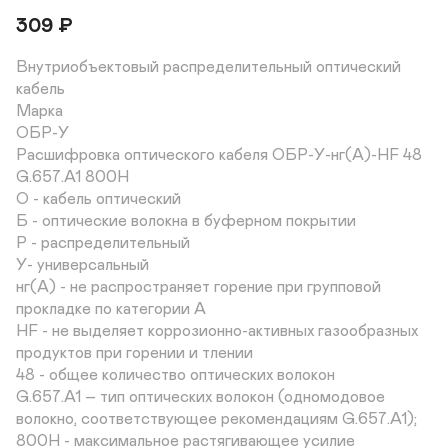
309
₽
Внутриобъектовый распределительный оптический 
кабель

Марка

ОБР-У

Расшифровка оптического кабеля ОБР-У-нг(A)-HF 48 
G.657.A1 800Н

О - кабель оптический

Б - оптические волокна в буферном покрытии

Р - распределительный

У- универсальный

нг(A) - не распространяет горение при групповой 
прокладке по категории А

HF - не выделяет коррозионно-активных газообразных 
продуктов при горении и тлении

48 - общее количество оптических волокон

G.657.А1 – тип оптических волокон (одномодовое 
волокно, соответствующее рекомендациям G.657.А1);

800Н - максимальное растягивающее усилие
