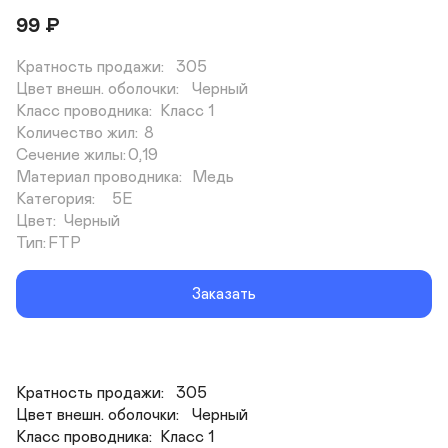
99
₽
Кратность продажи:	305

Цвет внешн. оболочки:	Черный

Класс проводника:	Класс 1

Количество жил:	8

Сечение жилы:	0,19

Материал проводника:	Медь

Категория:	5E

Цвет:	Черный

Тип:	FTP
Заказать
Кратность продажи:	305

Цвет внешн. оболочки:	Черный

Класс проводника:	Класс 1
