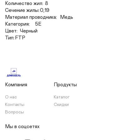
Количество жил:	8

Сечение жилы:	0,19

Материал проводника:	Медь

Категория:	5E

Цвет:	Черный

Тип:	FTP
Компания
Продукты
О нас
Каталог
Контакты
Скидки
Вопросы
Мы в соцсетях