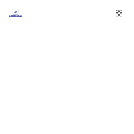
Omsk-
trade