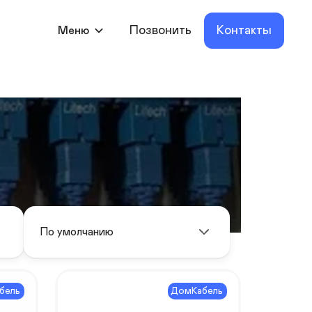
Позвонить
Контакты
Меню
По умолчанию
бель
ДомКабель