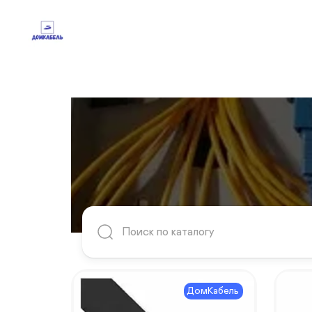
ДомКабель