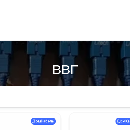
ВВГ
ДомКабель
ДомКа